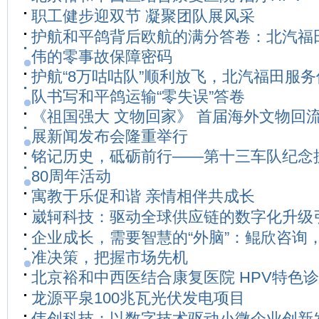
职工健步迎双节 凝聚团队展风采
护航和平鸽背后欧航的满分答卷：北汽福
伟的零事故保障密码
护航“8万咕咕队”顺利放飞，北汽福田服
队书写和平鸽运输“零失误”答卷
《祖国强大 文物回家》 首届海外文物回
展新闻发布会隆重举行
铭记历史，砥砺前行——第十三车队纪念
80周年活动
寓教于乐促和谐 亲情相伴共成长
崴轲科技：驱动全球供应链的数字化升级
企业成长，需要智慧的“外脑”：鲲欣咨询
准决策，把握市场先机
北京裕和中西医结合康复医院 HPV特色
龙源平泉100兆瓦光伏发电项目
伟创科技：以数字技术驱动小微企业创新