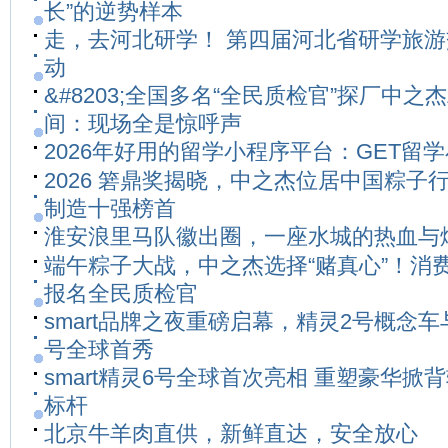
长”的逆势样本
走，去河北研学！ 第四届河北省研学旅
动
&#8203;全国多名“全民质检官”探厂中之
间：现场全是惊呼声
2026年好用的留学小程序平台：GET留
2026 箬鼎奖揭晓，中之杰位居中国粽子
制造十强榜首
淮安浪里马队徽出圈，一座水城的热血与
端午粽子大战，中之杰选择“赌真心”！消
报名全民质检官
smart品牌之夜重磅启幕，精灵2号概念车
号全球首秀
smart精灵6号全球首次亮相 重塑豪华掀
标杆
北京牛羊肉直供，新鲜直达，安全放心